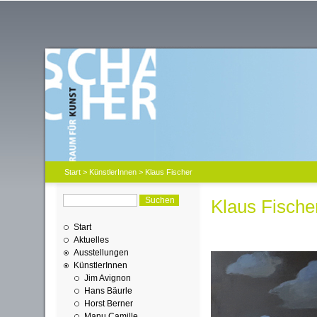
Start
>
KünstlerInnen
> Klaus Fischer
Klaus Fische
Start
Aktuelles
Ausstellungen
KünstlerInnen
Jim Avignon
Hans Bäurle
Horst Berner
Manu Camille