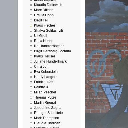
Klaudia Dietewich
Marc Dittrich
Ursula Donn
Birgit Feil
Klaus Fischer
Shalva Gelitashvili
Uli Gsell
Rosa Hahn
Illa Hammerbacher
Birgit Herzberg-Jochum
Klaus Heuser
Juliane Hundertmark
Cinyi Joh
Eva Koberstein
Hardy Langer
Frank Lukas
Peintre X
Milan Peschel
Thomas Putze
Martin Riegraf
Josephine Sagna
Rüdiger Scheiffele
Mark Thompson
Claudia Thorban