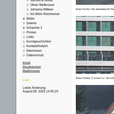
Various & Gould
Oliver Wetterauer
Johanna Wittwer
Klaus Fischer: Die amerikanische Na
Iris Wöhr-Reinheimer
Bilder
Galerie
Schacher 2
Presse
Links
Kunstgeschichten
Kontakt/Anfahrt
Impressum
Datenschutz
Inhalt
Druckversion
Mailformular
Klaus Fischer: E la nave va / das Sc
Login
Letzte Änderung:
August 08. 2026 14:05:25