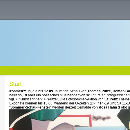
Start
Ironmen?!
Ja, die
bis 12.09.
laufende Schau von
Thomas Putze, Roman Bo
heißt so, ist aber ein poetisches Miteinander von skulpturalen, fotografische
vgl. > "KünstlerInnen" > "Putze". Die Fotosommer-Aktion von
Laurenz Theine
Exponate können bis 15.08. während der Ö-Zeiten (Di-Fr 14-19 Uhr, Sa 11-1
"
Sommer-Schau-Fenster
" werden derzeit Gemälde von
Rosa Hahn
(Foto) g