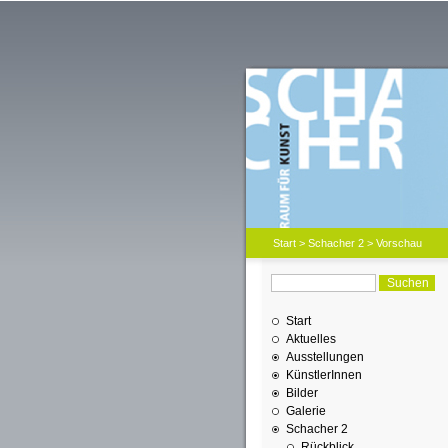
Start
>
Schacher 2
> Vorschau
Start
Aktuelles
Ausstellungen
KünstlerInnen
Bilder
Galerie
Schacher 2
Rückblick