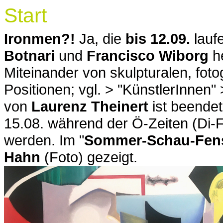
Start
Ironmen?!
Ja, die
bis 12.09.
lauf
Botnari
und
Francisco Wiborg
he
Miteinander von skulpturalen, fot
Positionen; vgl. > "KünstlerInnen
von
Laurenz Theinert
ist beende
15.08. während der Ö-Zeiten (Di-F
werden. Im "
Sommer-Schau-Fens
Hahn
(Foto) gezeigt.